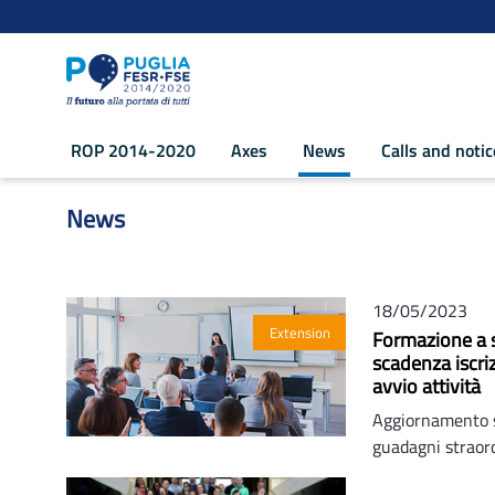
Navigation
Skip to Content
ROP 2014-2020
Axes
News
Calls and noti
News - POR Puglia 2014-2020
News
18/05/2023
Extension
Formazione a s
scadenza iscri
avvio attività
Aggiornamento s
guadagni straordi