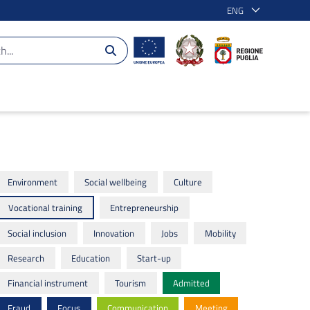
ENG
Environment
Social wellbeing
Culture
Vocational training
Entrepreneurship
Social inclusion
Innovation
Jobs
Mobility
Research
Education
Start-up
Financial instrument
Tourism
Admitted
Fraud
Focus
Communication
Meeting