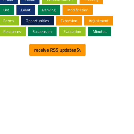
List
Event
Ranking
Modification
Forms
Opportunities
Extension
Adjustment
Resources
Suspension
Evaluation
Minutes
receive RSS updates