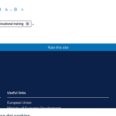
3
4
...
8
>
.
Vocational training
Rate this site
Useful links
European Union
Ministry of Economic Development
Agenzia per la Coesione Territoriale
uso dei cookies