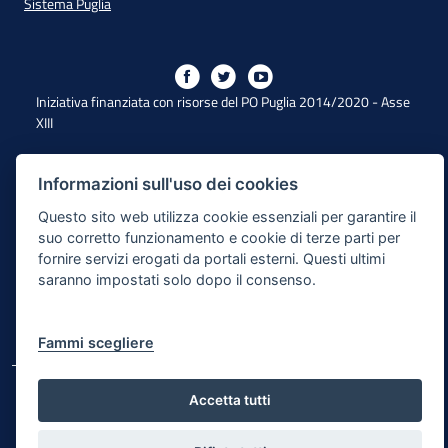
Sistema Puglia
Iniziativa finanziata con risorse del PO Puglia 2014/2020 - Asse
XIII
Informazioni sull'uso dei cookies
Dichiarazione di Accessibilità
Questo sito web utilizza cookie essenziali per garantire il
Note Legali
suo corretto funzionamento e cookie di terze parti per
fornire servizi erogati da portali esterni. Questi ultimi
Cookie e Privacy
saranno impostati solo dopo il consenso.
Responsabile di pubblicazione
Mappa del sito
Fammi scegliere
© Regione Puglia
Accetta tutti