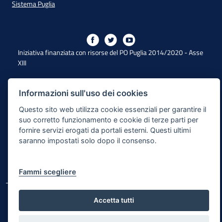
Sistema Puglia
Iniziativa finanziata con risorse del PO Puglia 2014/2020 - Asse
XIII
Informazioni sull'uso dei cookies
Dichiarazione di Accessibilità
Questo sito web utilizza cookie essenziali per garantire il
Note Legali
suo corretto funzionamento e cookie di terze parti per
fornire servizi erogati da portali esterni. Questi ultimi
Cookie e Privacy
saranno impostati solo dopo il consenso.
Responsabile di pubblicazione
Mappa del sito
Fammi scegliere
© Regione Puglia
Accetta tutti