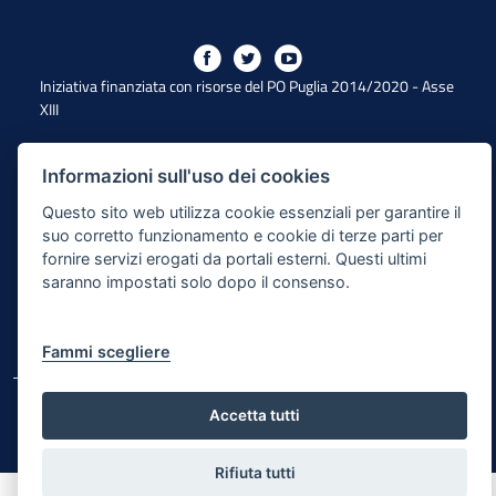
Iniziativa finanziata con risorse del PO Puglia 2014/2020 - Asse
XIII
Informazioni sull'uso dei cookies
Dichiarazione di Accessibilità
Questo sito web utilizza cookie essenziali per garantire il
Note Legali
suo corretto funzionamento e cookie di terze parti per
fornire servizi erogati da portali esterni. Questi ultimi
Cookie e Privacy
saranno impostati solo dopo il consenso.
Responsabile di pubblicazione
Mappa del sito
Fammi scegliere
© Regione Puglia
Accetta tutti
Rifiuta tutti