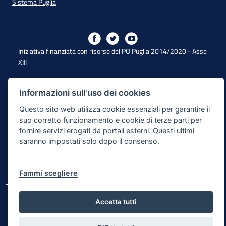
Sistema Puglia
Iniziativa finanziata con risorse del PO Puglia 2014/2020 - Asse
XIII
Informazioni sull'uso dei cookies
Dichiarazione di Accessibilità
Questo sito web utilizza cookie essenziali per garantire il
Note Legali
suo corretto funzionamento e cookie di terze parti per
fornire servizi erogati da portali esterni. Questi ultimi
Cookie e Privacy
saranno impostati solo dopo il consenso.
Responsabile di pubblicazione
Mappa del sito
Fammi scegliere
© Regione Puglia
Accetta tutti