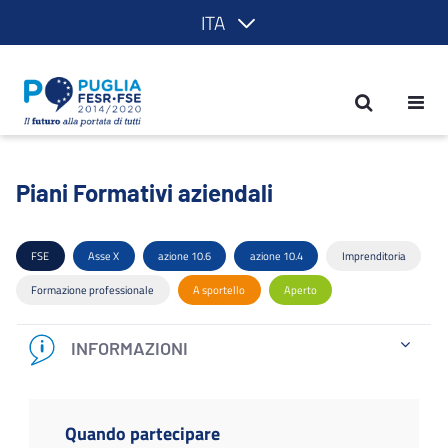
ITA
Piani Formativi aziendali - POR Puglia
Piani Formativi aziendali
FSE
Asse X
azione 10.6
azione 10.4
Imprenditoria
Formazione professionale
A sportello
Aperto
INFORMAZIONI
Quando partecipare