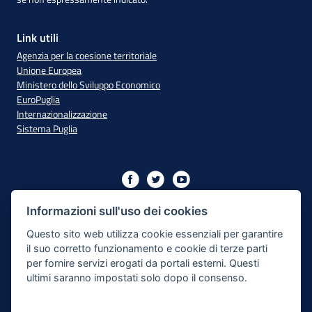
Link utili
Agenzia per la coesione territoriale
Unione Europea
Ministero dello Sviluppo Economico
EuroPuglia
Internazionalizzazione
Sistema Puglia
Iniziativa finanziata con risorse del PO Puglia 2014/2020 - Asse
XIII
Informazioni sull'uso dei cookies
Questo sito web utilizza cookie essenziali per garantire
il suo corretto funzionamento e cookie di terze parti
Dichiarazione di Accessibilità
per fornire servizi erogati da portali esterni. Questi
ultimi saranno impostati solo dopo il consenso.
Note Legali
Cookie e Privacy