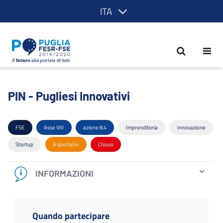
ITA
PIN - Pugliesi Innovativi - POR Puglia
PIN - Pugliesi Innovativi
FSE
Asse VIII
azione 8.4
Imprenditoria
Innovazione
Startup
A sportello
Chiuso
INFORMAZIONI
Quando partecipare