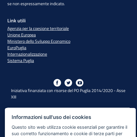
se non espressamente indicato.
Link utili
Agenzia per la coesione territoriale
Unione Europea
Ministero dello Sviluppo Economico
EuroPuglia
Internazionalizzazione
Sistema Puglia
Iniziativa finanziata con risorse del PO Puglia 2014/2020 - Asse
XIII
Dichiarazione di Accessibilità
Informazioni sull'uso dei cookies
Questo sito web utilizza cookie essenziali per garantire il
Note Legali
suo corretto funzionamento e cookie di terze parti per