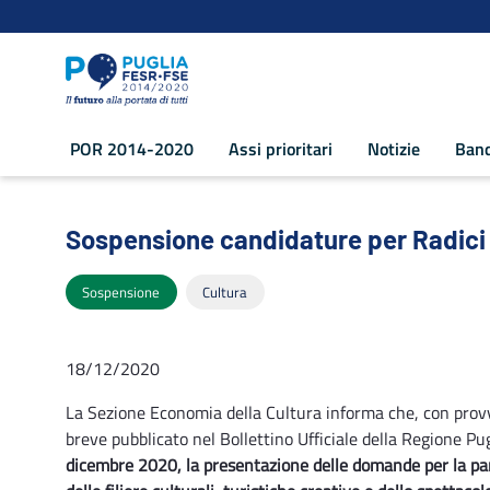
Navigazione
Salta al contenuto
POR 2014-2020
Assi prioritari
Notizie
Band
Sospensione candidature per Radici e A
Sospensione candidature per Radici 
Sospensione
Cultura
18/12/2020
La Sezione Economia della Cultura informa che, con prov
breve pubblicato nel Bollettino Ufficiale della Regione Pug
dicembre 2020, la presentazione delle domande per la part