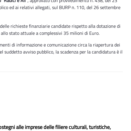
o “Radici e Ali”
, approvato con provvedimento n. 438, del 23
ico ed ai relativi allegati, sul BURP n. 110, del 26 settembre
elle richieste finanziarie candidate rispetto alla dotazione di
i allo stato attuale a complessivi 35 milioni di Euro.
umenti di informazione e comunicazione circa la riapertura dei
l suddetto avviso pubblico, la scadenza per la candidatura è il
ostegni alle imprese delle filiere culturali, turistiche,