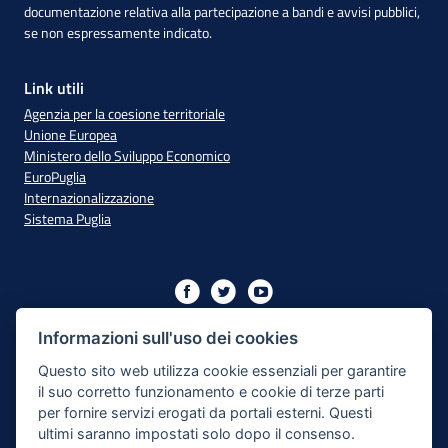
documentazione relativa alla partecipazione a bandi e avvisi pubblici,
se non espressamente indicato.
Link utili
Agenzia per la coesione territoriale
Unione Europea
Ministero dello Sviluppo Economico
EuroPuglia
Internazionalizzazione
Sistema Puglia
Iniziativa finanziata con risorse del PO Puglia 2014/2020 - Asse
XIII
Informazioni sull'uso dei cookies
Questo sito web utilizza cookie essenziali per garantire
il suo corretto funzionamento e cookie di terze parti
Dichiarazione di Accessibilità
per fornire servizi erogati da portali esterni. Questi
ultimi saranno impostati solo dopo il consenso.
Note Legali