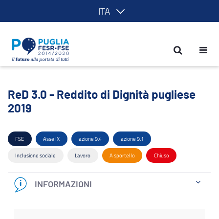
ITA
ReD 3.0 - Reddito di Dignità pugliese
ReD 3.0 - Reddito di Dignità pugliese
2019
FSE
Asse IX
azione 9.4
azione 9.1
Inclusione sociale
Lavoro
A sportello
Chiuso
INFORMAZIONI