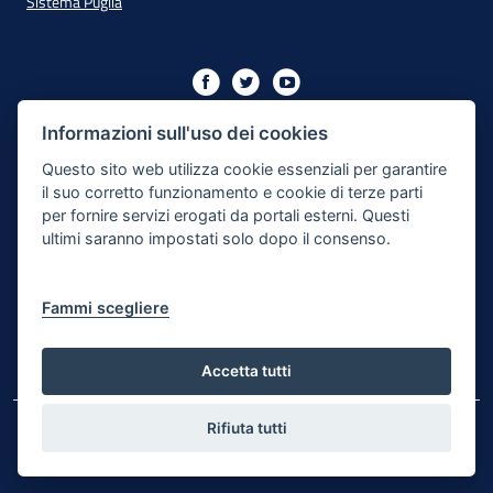
Sistema Puglia
Iniziativa finanziata con risorse del PO Puglia 2014/2020 - Asse
XIII
Informazioni sull'uso dei cookies
Questo sito web utilizza cookie essenziali per garantire
il suo corretto funzionamento e cookie di terze parti
Dichiarazione di Accessibilità
per fornire servizi erogati da portali esterni. Questi
ultimi saranno impostati solo dopo il consenso.
Note Legali
Cookie e Privacy
Fammi scegliere
Responsabile di pubblicazione
Mappa del sito
Accetta tutti
Rifiuta tutti
© Regione Puglia