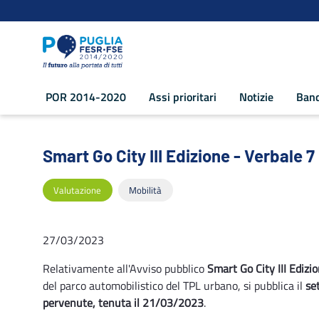
Navigazione
Salta al contenuto
POR 2014-2020
Assi prioritari
Notizie
Band
Smart Go City III Edizione - Verbale 7
Smart Go City III Edizione - Verbale
Valutazione
Mobilità
27/03/2023
Relativamente all'Avviso pubblico
Smart Go City III Edizi
del parco automobilistico del TPL urbano, si pubblica il
se
pervenute, tenuta il 21/03/2023
.