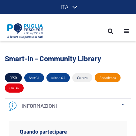
ITA
Smart-In - Community Library - POR P
Smart-In - Community Library
FESR
Asse VI
azione 6.7
Cultura
A scadenza
Chiuso
INFORMAZIONI
Quando partecipare