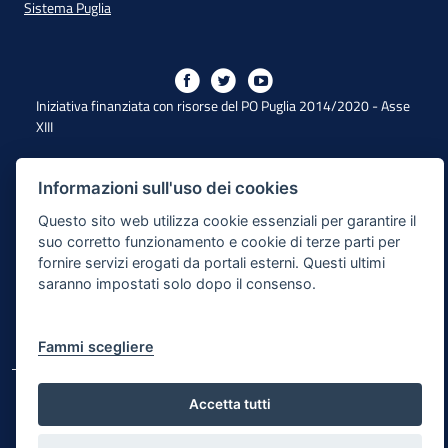
Sistema Puglia
Iniziativa finanziata con risorse del PO Puglia 2014/2020 - Asse
XIII
Informazioni sull'uso dei cookies
Dichiarazione di Accessibilità
Questo sito web utilizza cookie essenziali per garantire il
Note Legali
suo corretto funzionamento e cookie di terze parti per
fornire servizi erogati da portali esterni. Questi ultimi
Cookie e Privacy
saranno impostati solo dopo il consenso.
Responsabile di pubblicazione
Mappa del sito
Fammi scegliere
© Regione Puglia
Accetta tutti