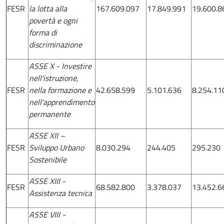
FESR
la lotta alla
167.609.097
17.849.991
19.600.8
povertà e ogni
forma di
discriminazione
ASSE X - Investire
nell'istruzione,
FESR
nella formazione e
42.658.599
5.101.636
8.254.11
nell'apprendimento
permanente
ASSE XII –
FESR
Sviluppo Urbano
8.030.294
244.405
295.230
Sostenibile
ASSE XIII -
FESR
68.582.800
3.378.037
13.452.6
Assistenza tecnica
ASSE VIII -