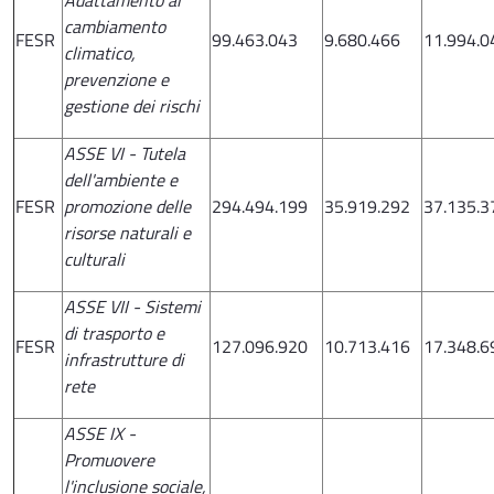
Adattamento al
cambiamento
FESR
99.463.043
9.680.466
11.994.0
climatico,
prevenzione e
gestione dei rischi
ASSE VI - Tutela
dell'ambiente e
FESR
promozione delle
294.494.199
35.919.292
37.135.3
risorse naturali e
culturali
ASSE VII - Sistemi
di trasporto e
FESR
127.096.920
10.713.416
17.348.6
infrastrutture di
rete
ASSE IX -
Promuovere
l'inclusione sociale,