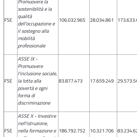
Promuovere la
sostenibilità e la
qualità
FSE
106.032.965
28.034.861
173.633.
dell'occupazione e
il sostegno alla
mobilità
professionale
ASSE IX -
Promuovere
l'inclusione sociale,
FSE
la lotta alla
83.877.473
17.659.249
29.573.5
povertà e ogni
forma di
discriminazione
ASSE X - Investire
nell'istruzione,
FSE
nella formazione e
186.792.752
10.321.706
83.234.6