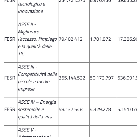
FESR
234.721.575
8.976.436
39.835.2
tecnologico e
innovazione
ASSE II -
Migliorare
FESR
l'accesso, l'impiego
79.402.412
1.701.872
17.386.9
e la qualità delle
TIC
ASSE III -
Competitività delle
FESR
365.144.522
50.172.797
636.091.
piccole e medie
imprese
ASSE IV – Energia
FESR
sostenibile e
58.137.548
4.329.278
5.151.07
qualità della vita
ASSE V -