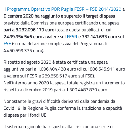
Il
Programma Operativo POR Puglia FESR – FSE 2014/2020
a
Dicembre 2020
ha raggiunto e superato il target di spesa
previsto dalla Commissione europea certificando una s
pesa
pari a 3.232.096.179 euro
(totale quota pubblica),
di cui
2.499.954.546 euro a valere sul
FESR
e 732.141.633 euro sul
FSE
(su una dotazione complessiva del Programma di
4.450.599.375 euro).
Rispetto ad agosto 2020 è stata certificata una spesa
aggiuntiva pari a 1.096.404.428 euro (di cui 806.545.911 euro
a valere sul FESR e 289.858.517 euro sul FSE).
Nell’interno anno 2020 la spesa totale registra un incremento
rispetto a dicembre 2019 pari a 1.300.4487.870 euro
Nonostante le gravi difficoltà derivanti dalla pandemia da
Covid 19, la Regione Puglia conferma la tradizionale capacità
di spesa per i fondi UE.
Il sistema regionale ha risposto alla crisi con una serie di