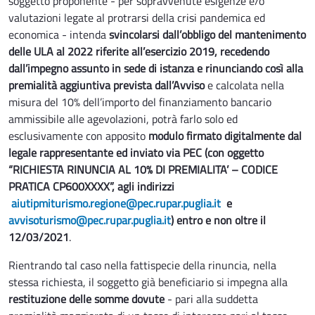
soggetto proponente - per sopravvenute esigenze e/o
valutazioni legate al protrarsi della crisi pandemica ed
economica - intenda
svincolarsi dall’obbligo del mantenimento
delle ULA al 2022 riferite all’esercizio 2019, recedendo
dall’impegno assunto in sede di istanza e rinunciando così alla
premialità aggiuntiva prevista dall’Avviso
e calcolata nella
misura del 10% dell’importo del finanziamento bancario
ammissibile alle agevolazioni, potrà farlo solo ed
esclusivamente con apposito
modulo firmato digitalmente dal
legale rappresentante ed inviato via PEC (con oggetto
“RICHIESTA RINUNCIA AL 10% DI PREMIALITA’ – CODICE
PRATICA CP600XXXX”, agli indirizzi
aiutipmiturismo.regione@pec.rupar.puglia.it
e
avvisoturismo@pec.rupar.puglia.it
) entro e non oltre il
12/03/2021
.
Rientrando tal caso nella fattispecie della rinuncia, nella
stessa richiesta, il soggetto già beneficiario si impegna alla
restituzione delle somme dovute
- pari alla suddetta