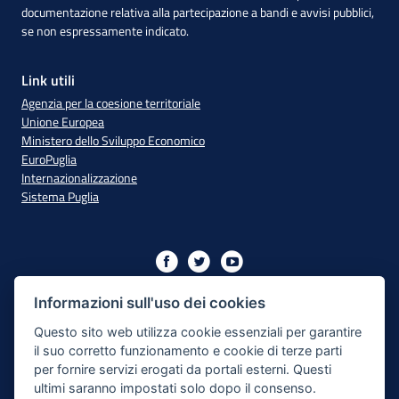
documentazione relativa alla partecipazione a bandi e avvisi pubblici,
se non espressamente indicato.
Link utili
Agenzia per la coesione territoriale
Unione Europea
Ministero dello Sviluppo Economico
EuroPuglia
Internazionalizzazione
Sistema Puglia
Iniziativa finanziata con risorse del PO Puglia 2014/2020 - Asse
XIII
Informazioni sull'uso dei cookies
Questo sito web utilizza cookie essenziali per garantire
il suo corretto funzionamento e cookie di terze parti
Dichiarazione di Accessibilità
per fornire servizi erogati da portali esterni. Questi
ultimi saranno impostati solo dopo il consenso.
Note Legali