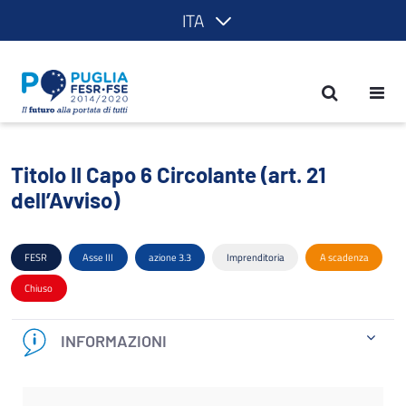
ITA
Titolo II Capo 6 Circolante (art. 21 del
Titolo II Capo 6 Circolante (art. 21
dell’Avviso)
FESR
Asse III
azione 3.3
Imprenditoria
A scadenza
Chiuso
INFORMAZIONI