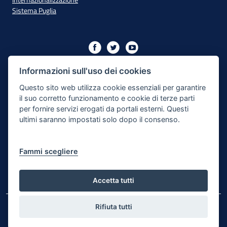
Internazionalizzazione
Sistema Puglia
Iniziativa finanziata con risorse del PO Puglia 2014/2020 - Asse
XIII
Informazioni sull'uso dei cookies
Questo sito web utilizza cookie essenziali per garantire
il suo corretto funzionamento e cookie di terze parti
Dichiarazione di Accessibilità
per fornire servizi erogati da portali esterni. Questi
ultimi saranno impostati solo dopo il consenso.
Note Legali
Cookie e Privacy
Fammi scegliere
Responsabile di pubblicazione
Mappa del sito
Accetta tutti
Rifiuta tutti
© Regione Puglia