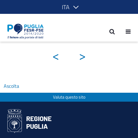
ITA
Galleria notizie - POR Puglia 2014-202
<
>
Ascolta
Valuta questo sito