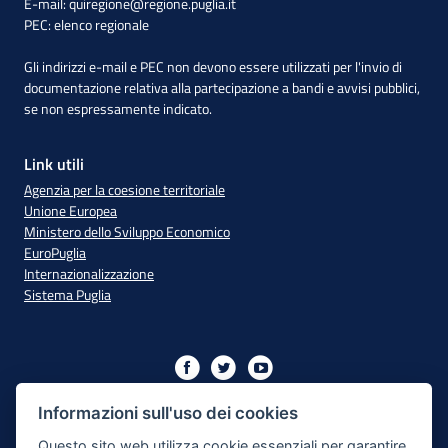
E-mail:
quiregione@regione.puglia.it
PEC:
elenco regionale
Gli indirizzi e-mail e PEC non devono essere utilizzati per l'invio di
documentazione relativa alla partecipazione a bandi e avvisi pubblici,
se non espressamente indicato.
Link utili
Agenzia per la coesione territoriale
Unione Europea
Ministero dello Sviluppo Economico
EuroPuglia
Internazionalizzazione
Sistema Puglia
Iniziativa finanziata con risorse del PO Puglia 2014/2020 - Asse
XIII
Informazioni sull'uso dei cookies
Questo sito web utilizza cookie essenziali per garantire