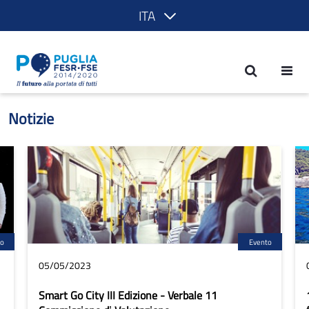
ITA
Notizie - POR Puglia 2014-2020
Notizie
to
Evento
05/05/2023
Smart Go City III Edizione - Verbale 11