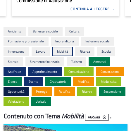
Commissione di Valutazione
CONTINUA A LEGGERE
Ambiente
Benessere sociale
Cultura
Formazione professionale
Imprenditoria
Inclusione sociale
Innovazione
Lavoro
Mobilità
Ricerca
Scuola
Startup
Strumento finanziario
Turismo
Ammessi
Antifrode
Approfondimento
Comunicazione
Convocazione
Elenco
Evento
Graduatoria
Modifica
Modulistica
Opportunità
Proroga
Rettifica
Risorse
Sospensione
Valutazione
Verbale
Contenuto con Tema
Mobilità
.
Mobilità