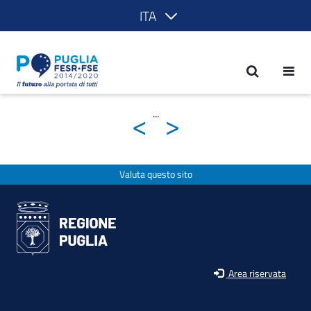
ITA
prova lingua - POR Puglia 2014-2020
<
>
...
Valuta questo sito
Area riservata