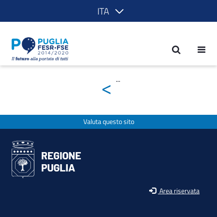
ITA
prova lingua - POR Puglia 2014-2020
<
...
Valuta questo sito
Area riservata