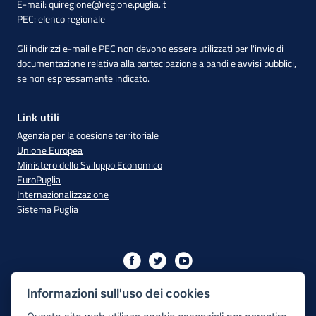
E-mail:
quiregione@regione.puglia.it
PEC:
elenco regionale
Gli indirizzi e-mail e PEC non devono essere utilizzati per l'invio di
documentazione relativa alla partecipazione a bandi e avvisi pubblici,
se non espressamente indicato.
Link utili
Agenzia per la coesione territoriale
Unione Europea
Ministero dello Sviluppo Economico
EuroPuglia
Internazionalizzazione
Sistema Puglia
Iniziativa finanziata con risorse del PO Puglia 2014/2020 - Asse
XIII
Informazioni sull'uso dei cookies