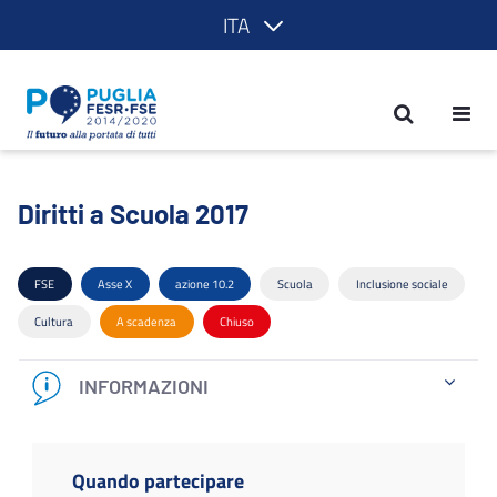
ITA
Diritti a Scuola 2017 - POR Puglia 201
Diritti a Scuola 2017
FSE
Asse X
azione 10.2
Scuola
Inclusione sociale
Cultura
A scadenza
Chiuso
INFORMAZIONI
Quando partecipare