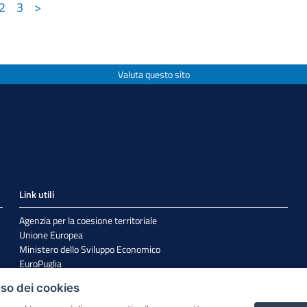
2
3
>
Valuta questo sito
Link utili
Agenzia per la coesione territoriale
Unione Europea
Ministero dello Sviluppo Economico
EuroPuglia
Internazionalizzazione
uso dei cookies
Sistema Puglia