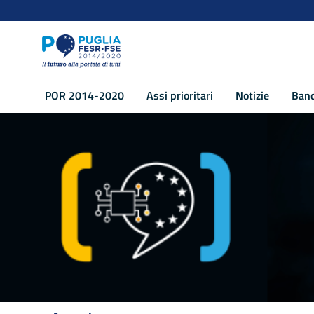
Navigazione
Salta al contenuto
POR 2014-2020
Assi prioritari
Notizie
Band
Asse I – Ricerca, Sviluppo Tecnologico