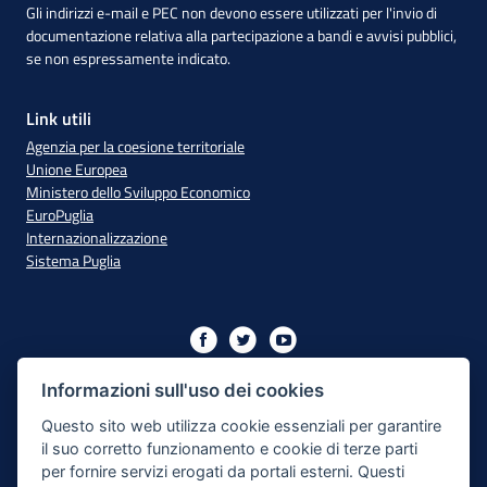
Gli indirizzi e-mail e PEC non devono essere utilizzati per l'invio di
documentazione relativa alla partecipazione a bandi e avvisi pubblici,
se non espressamente indicato.
Link utili
Agenzia per la coesione territoriale
Unione Europea
Ministero dello Sviluppo Economico
EuroPuglia
Internazionalizzazione
Sistema Puglia
Iniziativa finanziata con risorse del PO Puglia 2014/2020 - Asse
XIII
Informazioni sull'uso dei cookies
Questo sito web utilizza cookie essenziali per garantire
il suo corretto funzionamento e cookie di terze parti
Dichiarazione di Accessibilità
per fornire servizi erogati da portali esterni. Questi