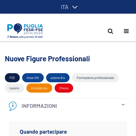
ITA
Nuove Figure Professionali - POR Pugl
Nuove Figure Professionali
FSE
Asse VIII
azione 8.4
Formazione professionale
Lavoro
A scadenza
Chiuso
INFORMAZIONI
Quando partecipare