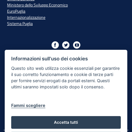
Ministero dello Sviluppo Economico
EuroPuglia
Internazionalizzazione
Sistema Puglia
Iniziativa finanziata con risorse del PO Puglia 2014/2020 - Asse
XIII
Informazioni sull'uso dei cookies
Questo sito web utilizza cookie essenziali per garantire
il suo corretto funzionamento e cookie di terze parti
Dichiarazione di Accessibilità
per fornire servizi erogati da portali esterni. Questi
ultimi saranno impostati solo dopo il consenso.
Note Legali
Cookie e Privacy
Fammi scegliere
Responsabile di pubblicazione
Mappa del sito
Accetta tutti