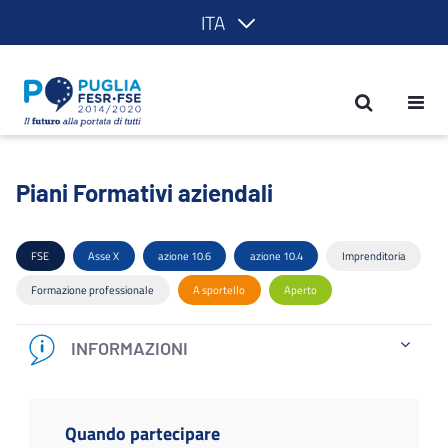
ITA
Piani Formativi aziendali - POR Puglia
Piani Formativi aziendali
FSE
Asse X
azione 10.6
azione 10.4
Imprenditoria
Formazione professionale
A sportello
Aperto
INFORMAZIONI
Quando partecipare