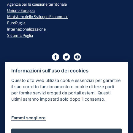
Agenzia per la coesione territoriale
Unione Europea
Ministero dello Sviluppo Economico
EuroPuglia
Internazionalizzazione
Sistema Puglia
Iniziativa finanziata con risorse del PO Puglia 2014/2020 - Asse
XIII
Informazioni sull'uso dei cookies
Questo sito web utilizza cookie essenziali per garantire
il suo corretto funzionamento e cookie di terze parti
Dichiarazione di Accessibilità
per fornire servizi erogati da portali esterni. Questi
ultimi saranno impostati solo dopo il consenso.
Note Legali
Cookie e Privacy
Fammi scegliere
Responsabile di pubblicazione