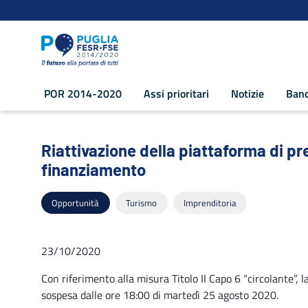
Navigazione
Salta al contenuto
POR 2014-2020
Assi prioritari
Notizie
Band
Riattivazione della piattaforma di pre
Riattivazione della piattaforma di p
finanziamento
Opportunità
Turismo
Imprenditoria
23/10/2020
Con riferimento alla misura Titolo II Capo 6 “circolante”,
sospesa dalle ore 18:00 di martedì 25 agosto 2020.