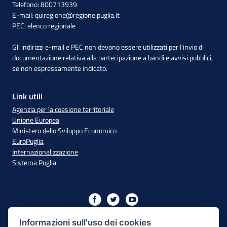
Telefono: 800713939
E-mail:
quiregione@regione.puglia.it
PEC:
elenco regionale
Gli indirizzi e-mail e PEC non devono essere utilizzati per l'invio di
documentazione relativa alla partecipazione a bandi e avvisi pubblici,
se non espressamente indicato.
Link utili
Agenzia per la coesione territoriale
Unione Europea
Ministero dello Sviluppo Economico
EuroPuglia
Internazionalizzazione
Sistema Puglia
Iniziativa finanziata con risorse del PO Puglia 2014/2020 - Asse
XIII
Informazioni sull'uso dei cookies