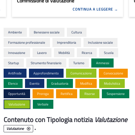
Commissione di Valutazione
CONTINUA A LEGGERE
Ambiente
Benessere sociale
Cultura
Formazione professionale
Imprenditoria
Inclusione sociale
Innovazione
Lavoro
Mobilità
Ricerca
Scuola
Startup
Strumento finanziario
Turismo
Ammessi
Antifrode
Approfondimento
Comunicazione
Convocazione
Elenco
Evento
Graduatoria
Modifica
Modulistica
Opportunità
Proroga
Rettifica
Risorse
Sospensione
Valutazione
Verbale
Contenuto con Tipologia notizia
Valutazione
.
Valutazione