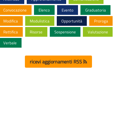
Convocazione
Elenco
Evento
Graduatoria
Modifica
Modulistica
Opportunità
Proroga
Rettifica
Risorse
Sospensione
Valutazione
Verbale
ricevi aggiornamenti RSS