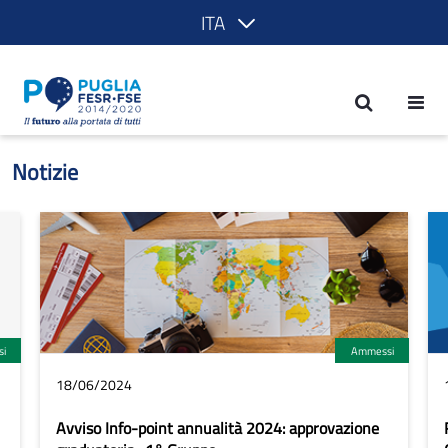
ITA
Notizie - POR Puglia 2014-2020
Notizie
i
Ammessi
18/06/2024
Avviso Info-point annualità 2024: approvazione