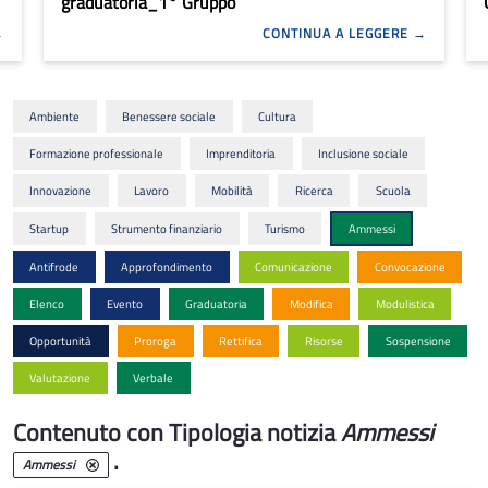
graduatoria_1° Gruppo
CONTINUA A LEGGERE
Ambiente
Benessere sociale
Cultura
Formazione professionale
Imprenditoria
Inclusione sociale
Innovazione
Lavoro
Mobilità
Ricerca
Scuola
Startup
Strumento finanziario
Turismo
Ammessi
Antifrode
Approfondimento
Comunicazione
Convocazione
Elenco
Evento
Graduatoria
Modifica
Modulistica
Opportunità
Proroga
Rettifica
Risorse
Sospensione
Valutazione
Verbale
Contenuto con Tipologia notizia
Ammessi
.
Ammessi