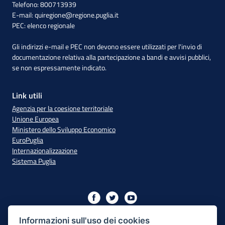
Telefono: 800713939
E-mail:
quiregione@regione.puglia.it
PEC:
elenco regionale
Gli indirizzi e-mail e PEC non devono essere utilizzati per l'invio di
documentazione relativa alla partecipazione a bandi e avvisi pubblici,
se non espressamente indicato.
Link utili
Agenzia per la coesione territoriale
Unione Europea
Ministero dello Sviluppo Economico
EuroPuglia
Internazionalizzazione
Sistema Puglia
Iniziativa finanziata con risorse del PO Puglia 2014/2020 - Asse
XIII
Informazioni sull'uso dei cookies