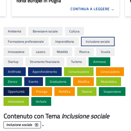
fondi europei in Puglia
CONTINUA A LEGGERE
Ambiente
Benessere sociale
Cultura
Formazione professionale
Imprenditoria
Inclusione sociale
Innovazione
Lavoro
Mobilità
Ricerca
Scuola
Startup
Strumento finanziario
Turismo
Ammessi
Antifrode
Approfondimento
Comunicazione
Convocazione
Elenco
Evento
Graduatoria
Modifica
Modulistica
Opportunità
Proroga
Rettifica
Risorse
Sospensione
Valutazione
Verbale
Contenuto con Tema
Inclusione sociale
.
Inclusione sociale