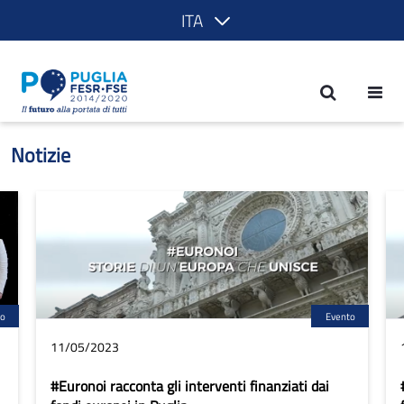
ITA
Notizie - POR Puglia 2014-2020
Notizie
to
Evento
11/05/2023
#Euronoi racconta gli interventi finanziati dai