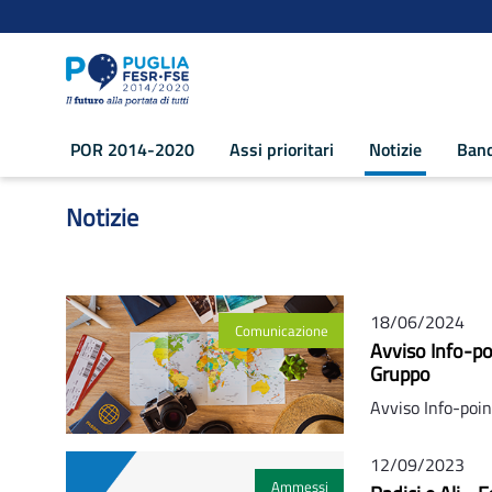
Navigazione
Salta al contenuto
POR 2014-2020
Assi prioritari
Notizie
Band
Notizie - POR Puglia 2014-2020
Notizie
18/06/2024
Comunicazione
Avviso Info-p
Gruppo
Avviso Info-poi
12/09/2023
Ammessi