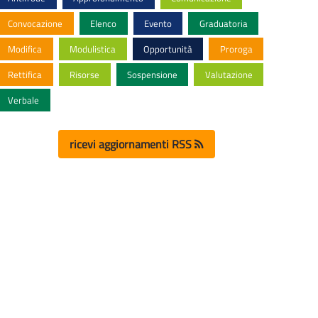
Convocazione
Elenco
Evento
Graduatoria
Modifica
Modulistica
Opportunità
Proroga
Rettifica
Risorse
Sospensione
Valutazione
Verbale
ricevi aggiornamenti RSS