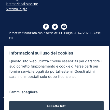
Internazionalizzazione
Sistema Puglia
Iniziativa finanziata con risorse del PO Puglia 2014/2020 - Asse
XIII
Informazioni sull'uso dei cookies
Dichiarazione di Accessibilità
Questo sito web utilizza cookie essenziali per garantire il
Note Legali
suo corretto funzionamento e cookie di terze parti per
fornire servizi erogati da portali esterni. Questi ultimi
Cookie e Privacy
saranno impostati solo dopo il consenso.
Responsabile di pubblicazione
Mappa del sito
Fammi scegliere
© Regione Puglia
Accetta tutti