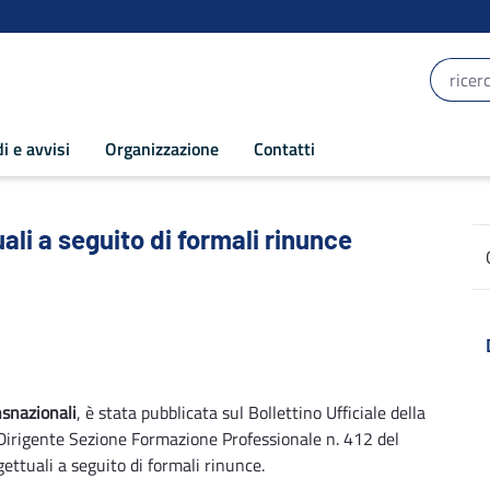
i e avvisi
Organizzazione
Contatti
 a seguito di formali rinunce - POR Pugl
li a seguito di formali rinunce
nsnazionali
, è stata pubblicata sul Bollettino Ufficiale della
irigente Sezione Formazione Professionale n. 412 del
ttuali a seguito di formali rinunce.