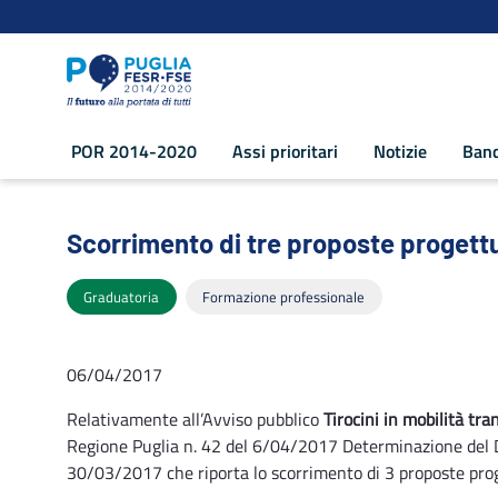
Navigazione
Salta al contenuto
POR 2014-2020
Assi prioritari
Notizie
Band
Scorrimento di tre proposte progettuali
Scorrimento di tre proposte progettua
Graduatoria
Formazione professionale
06/04/2017
Relativamente all’Avviso pubblico
Tirocini in mobilità tra
Regione Puglia n. 42 del 6/04/2017 Determinazione del D
30/03/2017 che riporta lo scorrimento di 3 proposte proge