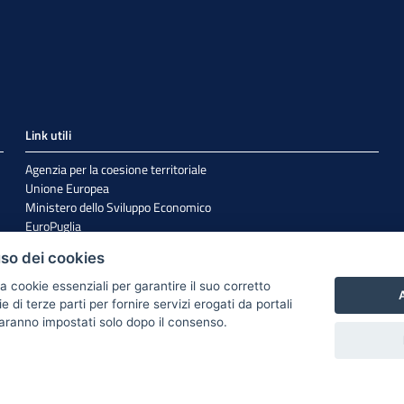
Link utili
Agenzia per la coesione territoriale
Unione Europea
Ministero dello Sviluppo Economico
EuroPuglia
Internazionalizzazione
uso dei cookies
Sistema Puglia
a cookie essenziali per garantire il suo corretto
A
di terze parti per fornire servizi erogati da portali
 saranno impostati solo dopo il consenso.
Cookie e Privacy
Responsabile di pubblicazione