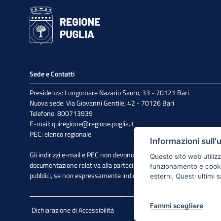
Sede e Contatti
Presidenza: Lungomare Nazario Sauro, 33 - 70121 Bari
Nuova sede: Via Giovanni Gentile, 42 - 70126 Bari
Telefono: 800713939
E-mail:
quiregione@regione.puglia.it
PEC:
elenco regionale
Informazioni sull'
Gli indirizzi e-mail e PEC non devono essere utilizzati per l'invio di
Questo sito web utilizz
documentazione relativa alla partecipazione a bandi e avvisi
funzionamento e cookie 
pubblici, se non espressamente indicato.
esterni. Questi ultimi
Fammi scegliere
Dichiarazione di Accessibilità
Note Legali