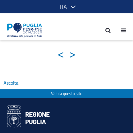
ITA
Galleria notizie - POR Puglia 2014-202
<
>
Ascolta
Valuta questo sito