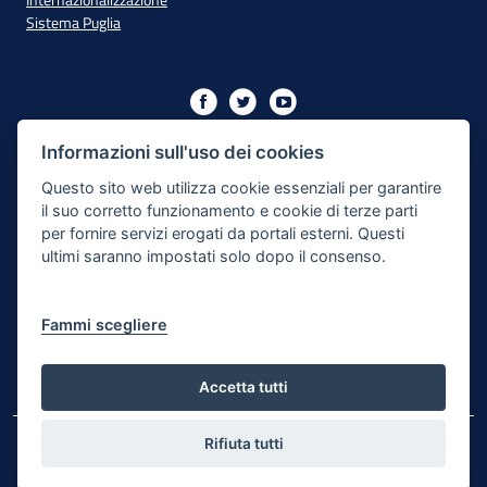
Internazionalizzazione
Sistema Puglia
Iniziativa finanziata con risorse del PO Puglia 2014/2020 - Asse
XIII
Informazioni sull'uso dei cookies
Questo sito web utilizza cookie essenziali per garantire
il suo corretto funzionamento e cookie di terze parti
Dichiarazione di Accessibilità
per fornire servizi erogati da portali esterni. Questi
ultimi saranno impostati solo dopo il consenso.
Note Legali
Cookie e Privacy
Fammi scegliere
Responsabile di pubblicazione
Mappa del sito
Accetta tutti
Rifiuta tutti
© Regione Puglia