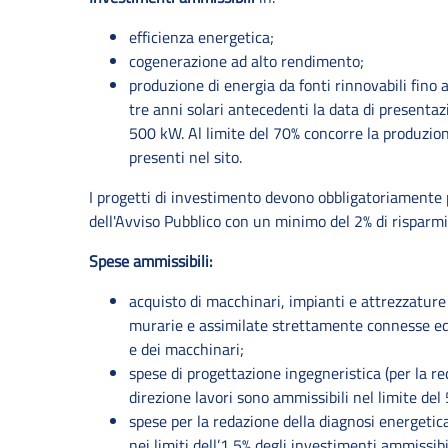
efficienza energetica;
cogenerazione ad alto rendimento;
produzione di energia da fonti rinnovabili fin
tre anni solari antecedenti la data di presenta
500 kW. Al limite del 70% concorre la produzio
presenti nel sito.
I progetti di investimento devono obbligatoriamente pr
dell'Avviso Pubblico con un minimo del 2% di risparmi
Spese ammissibili:
acquisto di macchinari, impianti e attrezzature 
murarie e assimilate strettamente connesse ed i
e dei macchinari;
spese di progettazione ingegneristica (per la re
direzione lavori sono ammissibili nel limite del
spese per la redazione della diagnosi energetica 
nei limiti dell’1,5% degli investimenti ammissi