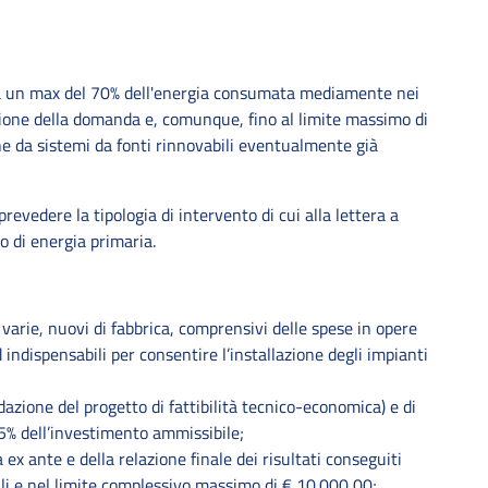
o a un max del 70% dell'energia consumata mediamente nei
zione della domanda e, comunque, fino al limite massimo di
ne da sistemi da fonti rinnovabili eventualmente già
evedere la tipologia di intervento di cui alla lettera a
o di energia primaria.
varie, nuovi di fabbrica, comprensivi delle spese in opere
ndispensabili per consentire l’installazione degli impianti
dazione del progetto di fattibilità tecnico-economica) e di
 5% dell’investimento ammissibile;
ex ante e della relazione finale dei risultati conseguiti
bili e nel limite complessivo massimo di € 10.000,00;