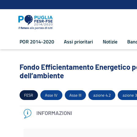
Navigazione
Salta al contenuto
POR 2014-2020
Assi prioritari
Notizie
Band
Fondo Efficientamento Energetico per le
Fondo Efficientamento Energetico per 
dell’ambiente
FESR
Asse IV
Asse III
azione 4.2
azione 3
INFORMAZIONI