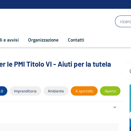
i e avvisi
Organizzazione
Contatti
 PMI Titolo VI - Aiuti per la tutela dell
le PMI Titolo VI - Aiuti per la tutela
.8
Imprenditoria
Ambiente
A sportello
Aperto