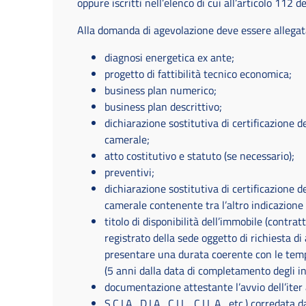
oppure iscritti nell’elenco di cui all’articolo 112 d
Alla domanda di agevolazione deve essere allega
diagnosi energetica ex ante;
progetto di fattibilità tecnico economica;
business plan numerico;
business plan descrittivo;
dichiarazione sostitutiva di certificazione d
camerale;
atto costitutivo e statuto (se necessario);
preventivi;
dichiarazione sostitutiva di certificazione d
camerale contenente tra l’altro indicazione 
titolo di disponibilità dell’immobile (contra
registrato della sede oggetto di richiesta di 
presentare una durata coerente con le temp
(5 anni dalla data di completamento degli i
documentazione attestante l’avvio dell’iter
S.C.I.A., D.I.A., C.I.L., C.I.L.A., etc.) correda