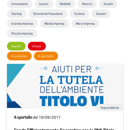
Innovazione
Lavoro
Mobilità
Ricerca
Scuola
Startup
Strumento finanziario
Turismo
Giovani
Grande impresa
Media impresa
Micro impresa
Piccola impresa
Aperto
Chiuso
A scadenza
A sportello
Imprenditoria
A sportello
dal 19/09/2017