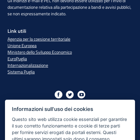
Gli indirizzi e-mail e PEC non devono essere utilizzati per l'invio di
documentazione relativa alla partecipazione a bandi e avvisi pubblici,
se non espressamente indicato.
Link utili
Agenzia per la coesione territoriale
Unione Europea
Ministero dello Sviluppo Economico
EuroPuglia
Internazionalizzazione
Sistema Puglia
Iniziativa finanziata con risorse del PO Puglia 2014/2020 - Asse
XIII
Informazioni sull'uso dei cookies
Questo sito web utilizza cookie essenziali per garantire
il suo corretto funzionamento e cookie di terze parti
Dichiarazione di Accessibilità
per fornire servizi erogati da portali esterni. Questi
ultimi saranno impostati solo dopo il consenso.