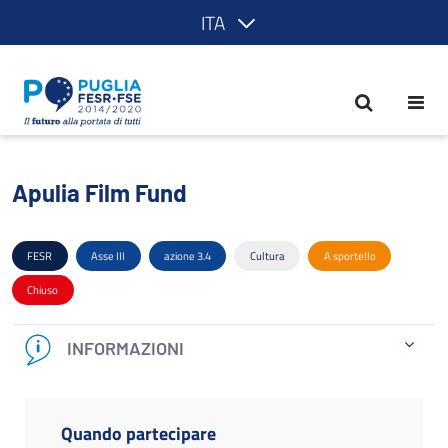
ITA
Apulia Film Fund - POR Puglia 2014-2
Apulia Film Fund
FESR
Asse III
azione 3.4
Cultura
A sportello
Chiuso
INFORMAZIONI
Quando partecipare