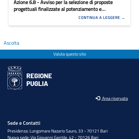
Azione 6.8 - Avviso per la selezione di proposte
progettuali finalizzate al potenziamento e
qualificazione degli info-point turistici appartenenti
CONTINUA A LEGGERE
alla rete regionale – Anno 2024
Ascolta
Valuta questo sito
Area riservata
Sede e Contatti
Presidenza: Lungomare Nazario Sauro, 33 - 70121 Bari
Nuova sede: Via Giovanni Gentile, 42 - 70126 Bari