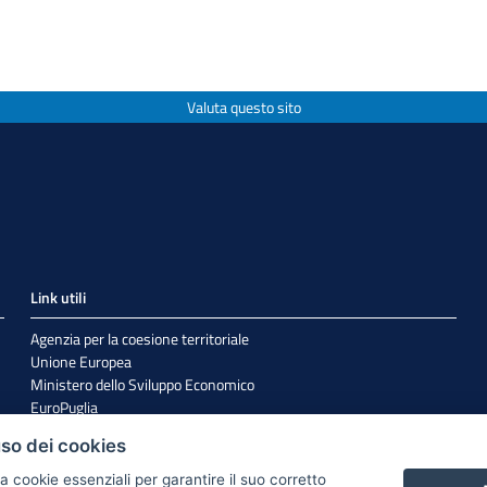
Valuta questo sito
Link utili
Agenzia per la coesione territoriale
Unione Europea
Ministero dello Sviluppo Economico
EuroPuglia
Internazionalizzazione
uso dei cookies
Sistema Puglia
a cookie essenziali per garantire il suo corretto