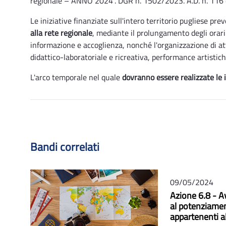
regionale – ANNO 2024”. DGR n. 1502/2023. A.D. n. 11
Le iniziative finanziate sull'intero territorio pugliese pr
alla rete regionale
, mediante il prolungamento degli orari d
informazione e accoglienza, nonché l'organizzazione di att
didattico-laboratoriale e ricreativa, performance artistich
L'arco temporale nel quale
dovranno essere realizzate le i
Bandi correlati
09/05/2024
Azione 6.8 - Av
al potenziament
appartenenti a