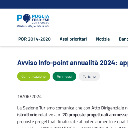
Navigazione
Salta al contenuto
POR 2014-2020
Assi prioritari
Notizie
Band
Avviso Info-point annualità 2024: app
Avviso Info-point annualità 2024: a
Comunicazione
Ammessi
Turismo
18/06/2024
La Sezione Turismo comunica che con Atto Dirigenziale n
istruttorie
relative a n.
20 proposte
progettuali ammesse e
proposte progettuali finalizzate al potenziamento e qualifi