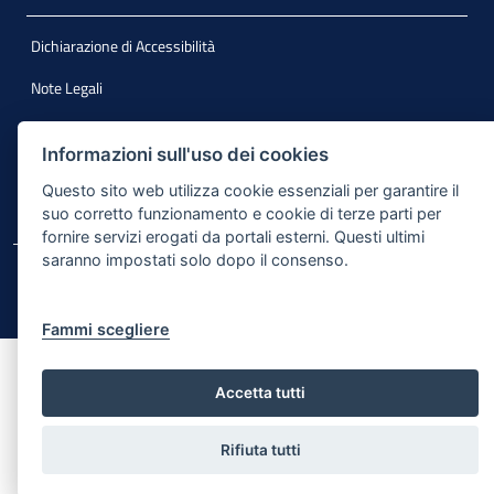
Dichiarazione di Accessibilità
Note Legali
Cookie e Privacy
Informazioni sull'uso dei cookies
Responsabile di pubblicazione
Questo sito web utilizza cookie essenziali per garantire il
Mappa del sito
suo corretto funzionamento e cookie di terze parti per
fornire servizi erogati da portali esterni. Questi ultimi
saranno impostati solo dopo il consenso.
© Regione Puglia
Fammi scegliere
Accetta tutti
Rifiuta tutti