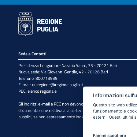
Sede e Contatti
Presidenza: Lungomare Nazario Sauro, 33 - 70121 Bari
Nuova sede: Via Giovanni Gentile, 42 - 70126 Bari
Telefono: 800713939
E-mail:
quiregione@regione.puglia.it
PEC:
elenco regionale
Informazioni sull'
Gli indirizzi e-mail e PEC non devono essere utilizzati per l'invio di
Questo sito web utilizz
documentazione relativa alla partecipazione a bandi e avvisi
funzionamento e cookie 
pubblici, se non espressamente indicato.
esterni. Questi ultimi
Fammi scegliere