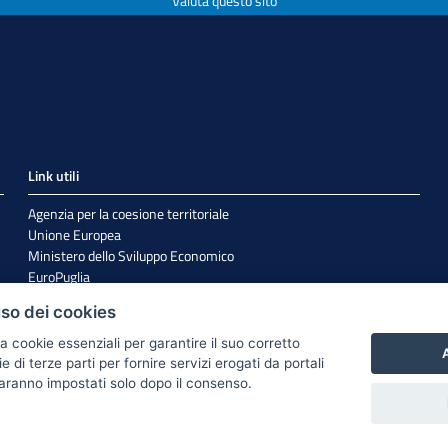
Valuta questo sito
Link utili
Agenzia per la coesione territoriale
Unione Europea
Ministero dello Sviluppo Economico
EuroPuglia
Internazionalizzazione
uso dei cookies
Sistema Puglia
a cookie essenziali per garantire il suo corretto
A
di terze parti per fornire servizi erogati da portali
 saranno impostati solo dopo il consenso.