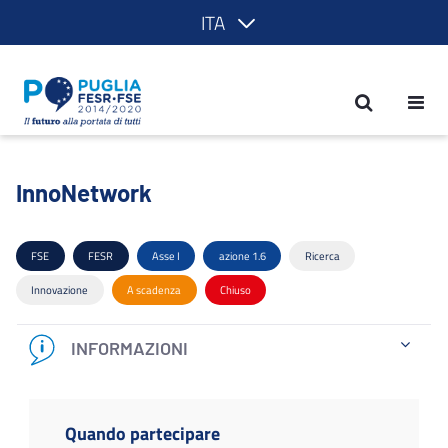
ITA
InnoNetwork - POR Puglia 2014-2020
InnoNetwork
FSE
FESR
Asse I
azione 1.6
Ricerca
Innovazione
A scadenza
Chiuso
INFORMAZIONI
Quando partecipare