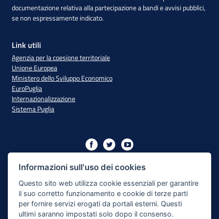
documentazione relativa alla partecipazione a bandi e avvisi pubblici,
se non espressamente indicato.
Link utili
Agenzia per la coesione territoriale
Unione Europea
Ministero dello Sviluppo Economico
EuroPuglia
Internazionalizzazione
Sistema Puglia
Iniziativa finanziata con risorse del PO Puglia 2014/2020 - Asse
XIII
Informazioni sull'uso dei cookies
Questo sito web utilizza cookie essenziali per garantire
il suo corretto funzionamento e cookie di terze parti
Dichiarazione di Accessibilità
per fornire servizi erogati da portali esterni. Questi
ultimi saranno impostati solo dopo il consenso.
Note Legali