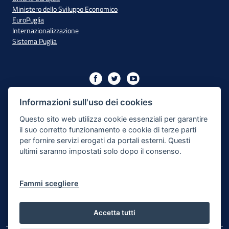
Ministero dello Sviluppo Economico
EuroPuglia
Internazionalizzazione
Sistema Puglia
Iniziativa finanziata con risorse del PO Puglia 2014/2020 - Asse
XIII
Informazioni sull'uso dei cookies
Questo sito web utilizza cookie essenziali per garantire
il suo corretto funzionamento e cookie di terze parti
Dichiarazione di Accessibilità
per fornire servizi erogati da portali esterni. Questi
ultimi saranno impostati solo dopo il consenso.
Note Legali
Cookie e Privacy
Fammi scegliere
Responsabile di pubblicazione
Mappa del sito
Accetta tutti