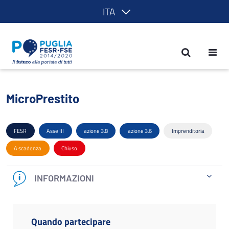
ITA
MicroPrestito - POR Puglia 2014-2020
MicroPrestito
FESR
Asse III
azione 3.8
azione 3.6
Imprenditoria
A scadenza
Chiuso
INFORMAZIONI
Quando partecipare