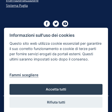
Internazionalizzazione
Sistema Puglia
Iniziativa finanziata con risorse del PO Puglia 2014/2020 - Asse
XIII
Informazioni sull'uso dei cookies
Questo sito web utilizza cookie essenziali per garantire
il suo corretto funzionamento e cookie di terze parti
Dichiarazione di Accessibilità
per fornire servizi erogati da portali esterni. Questi
ultimi saranno impostati solo dopo il consenso.
Note Legali
Cookie e Privacy
Fammi scegliere
Responsabile di pubblicazione
Mappa del sito
Accetta tutti
Rifiuta tutti
© Regione Puglia