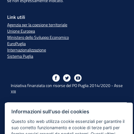
se non espressamente indicato.
Link utili
Agenzia per la coesione territoriale
Unione Europea
Ministero dello Sviluppo Economico
EuroPuglia
Internazionalizzazione
Sistema Puglia
Iniziativa finanziata con risorse del PO Puglia 2014/2020 - Asse
XIII
Dichiarazione di Accessibilità
Informazioni sull'uso dei cookies
Questo sito web utilizza cookie essenziali per garantire il
Note Legali
suo corretto funzionamento e cookie di terze parti per
Cookie e Privacy
fornire servizi erogati da portali esterni. Questi ultimi