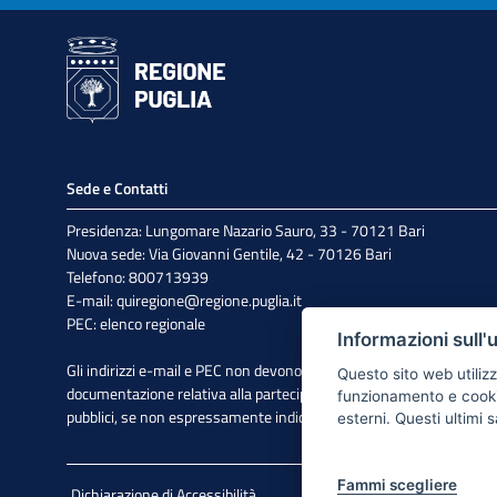
Sede e Contatti
Presidenza: Lungomare Nazario Sauro, 33 - 70121 Bari
Nuova sede: Via Giovanni Gentile, 42 - 70126 Bari
Telefono: 800713939
E-mail:
quiregione@regione.puglia.it
PEC:
elenco regionale
Informazioni sull'
Gli indirizzi e-mail e PEC non devono essere utilizzati per l'invio di
Questo sito web utilizz
documentazione relativa alla partecipazione a bandi e avvisi
funzionamento e cookie 
pubblici, se non espressamente indicato.
esterni. Questi ultimi
Fammi scegliere
Dichiarazione di Accessibilità
Note Legali