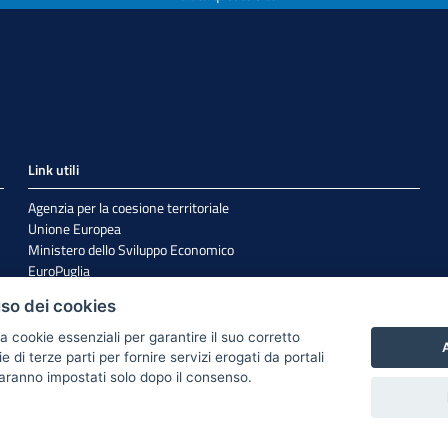
Link utili
Agenzia per la coesione territoriale
Unione Europea
Ministero dello Sviluppo Economico
EuroPuglia
Internazionalizzazione
uso dei cookies
Sistema Puglia
a cookie essenziali per garantire il suo corretto
A
di terze parti per fornire servizi erogati da portali
 saranno impostati solo dopo il consenso.
Cookie e Privacy
Responsabile di pubblicazione