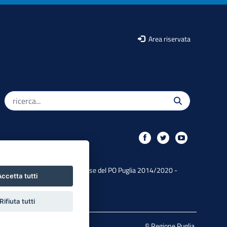
Area riservata
Iniziativa finanziata con risorse del PO Puglia 2014/2020 -
ccetta tutti
Asse XIII
Rifiuta tutti
Mappa del sito
© Regione Puglia